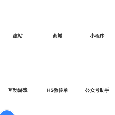
ພາສາລາວ
ภาษาไทย
Pусский
建站
商城
小程序
Italiano
Deutsch
ئۇيغۇرچە
互动游戏
H5微传单
公众号助手